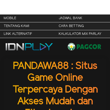
MOBILE
JADWAL BANK
TENTANG KAMI
CARA BETTING
LINK ALTERNATIF
KALKULATOR MIX PARLAY
PANDAWA88 : Situs
Game Online
Terpercaya Dengan
Akses Mudah dan