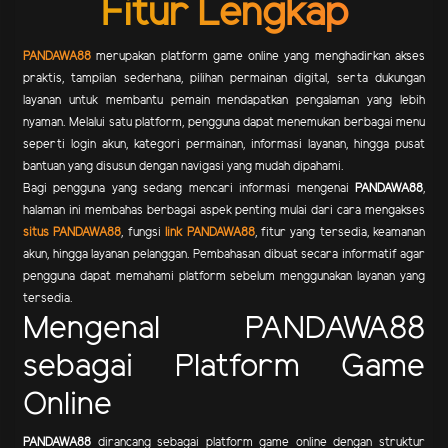
Fitur Lengkap
PANDAWA88
merupakan platform game online yang menghadirkan akses
praktis, tampilan sederhana, pilihan permainan digital, serta dukungan
layanan untuk membantu pemain mendapatkan pengalaman yang lebih
nyaman. Melalui satu platform, pengguna dapat menemukan berbagai menu
seperti login akun, kategori permainan, informasi layanan, hingga pusat
bantuan yang disusun dengan navigasi yang mudah dipahami.
Bagi pengguna yang sedang mencari informasi mengenai
PANDAWA88
,
halaman ini membahas berbagai aspek penting mulai dari cara mengakses
situs PANDAWA88
, fungsi
link PANDAWA88
, fitur yang tersedia, keamanan
akun, hingga layanan pelanggan. Pembahasan dibuat secara informatif agar
pengguna dapat memahami platform sebelum menggunakan layanan yang
tersedia.
Mengenal PANDAWA88
sebagai Platform Game
Online
PANDAWA88
dirancang sebagai platform game online dengan struktur