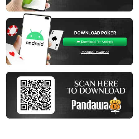
DOWNLOAD POKER
Download for Android
Panduan Download