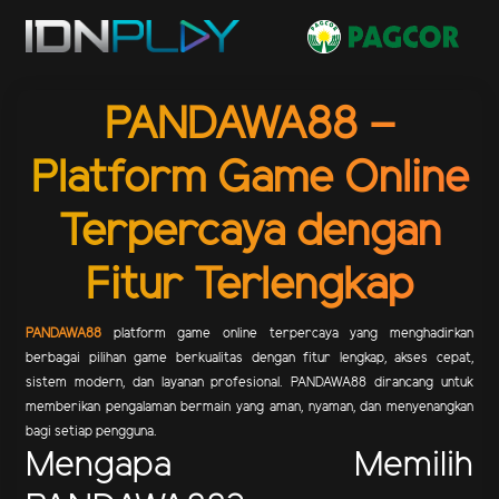
PANDAWA88 –
Platform Game Online
Terpercaya dengan
Fitur Terlengkap
PANDAWA88
platform game online terpercaya yang menghadirkan
berbagai pilihan game berkualitas dengan fitur lengkap, akses cepat,
sistem modern, dan layanan profesional. PANDAWA88 dirancang untuk
memberikan pengalaman bermain yang aman, nyaman, dan menyenangkan
bagi setiap pengguna.
Mengapa Memilih