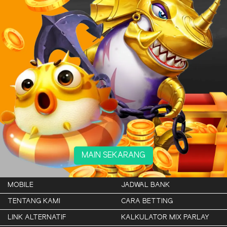
MAIN SEKARANG
MOBILE
JADWAL BANK
TENTANG KAMI
CARA BETTING
LINK ALTERNATIF
KALKULATOR MIX PARLAY